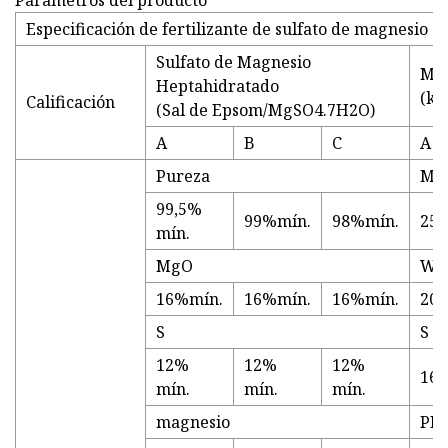
Especificación de fertilizante de sulfato de magnesio
Sulfato de Magnesio
Mon
Heptahidratado
(ki
Calificación
(Sal de Epsom/MgSO4.7H2O)
A
B
C
A
Pureza
MgO
99,5%
99%mín.
98%mín.
25
mín.
MgO
W.
16%mín.
16%mín.
16%mín.
20 
S
S
12%
12%
12%
16
mín.
mín.
mín.
magnesio
PH