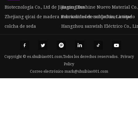
Biotecnología Co., Ltd de Jiangsu Disa
Jiaxing Doshine Nuevo Material Co.,
Zhejiang qicai de madera manualidades compañía, Limitado
Fabricantes de soldadoras a tope
colcha de seda
Hangzhou sanwish Eléctrico Co., Li
Copyright © es.shuibiao001.com,Todos los derechos reservados.
Privacy
Policy
Correo electrónico
mark@shuibiao001.com