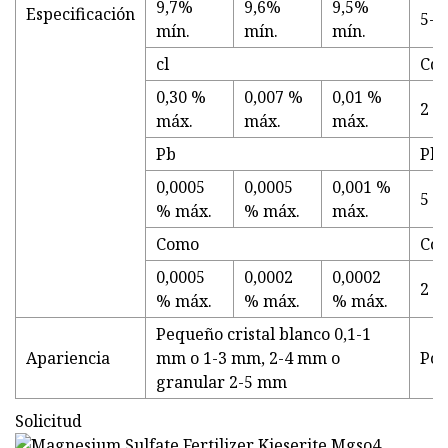
9,7%
9,6%
9,5%
Especificación
5-1
mín.
mín.
mín.
cl
Cd
0,30 %
0,007 %
0,01 %
2 
máx.
máx.
máx.
Pb
Pb
0,0005
0,0005
0,001 %
5 
% máx.
% máx.
máx.
Como
Co
0,0005
0,0002
0,0002
2 
% máx.
% máx.
% máx.
Pequeño cristal blanco 0,1-1
Apariencia
mm o 1-3 mm, 2-4 mm o
Pol
granular 2-5 mm
Solicitud